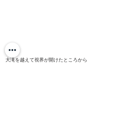
大滝を越えて視界が開けたところから
昨年募集山行で皆さんと初めてご一緒
した生藤山が見えました。あれからも
うすぐ1年です。
★今日の教訓：都民の森→武蔵五日市
駅まではバスで1時間ですが、14時35
分発のバスで「河原でバーベキュー」
のマイカー帰宅ラッシュに巻き込まれ
てしまい結局2時間かかりました。途中
の数馬の湯で下車して、ゆっくりして