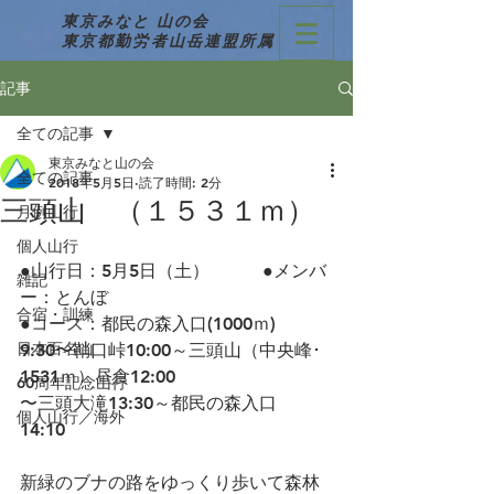
東京みなと 山の会
東京都勤労者山岳連盟所属
記事
全ての記事
東京みなと山の会
全ての記事
2018年5月5日
読了時間: 2分
三頭山 （１５３１ｍ）
月例山行
個人山行
●山行日：5月5日（土）　　　●メンバ
雑記
ー：とんぼ
合宿・訓練
●コース：都民の森入口(1000ｍ)　
日本百名山
9:30〜鞘口峠10:00～三頭山（中央峰･
1531ｍ）昼食12:00
60周年記念山行
〜三頭大滝13:30～都民の森入口
個人山行／海外
14:10　
新緑のブナの路をゆっくり歩いて森林