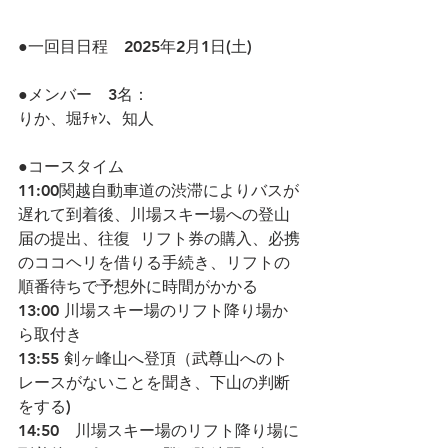
●一回目日程　2025年2月1日(土)　
●メンバー　3名：　
りか、堀ﾁｬﾝ、知人
●コースタイム　
11:00関越自動車道の渋滞によりバスが
遅れて到着後、川場スキー場への登山
届の提出、往復  リフト券の購入、必携
のココヘリを借りる手続き、リフトの
順番待ちで予想外に時間がかかる
13:00 川場スキー場のリフト降り場か
ら取付き
13:55 剣ヶ峰山へ登頂（武尊山へのト
レースがないことを聞き、下山の判断
をする)
14:50　川場スキー場のリフト降り場に