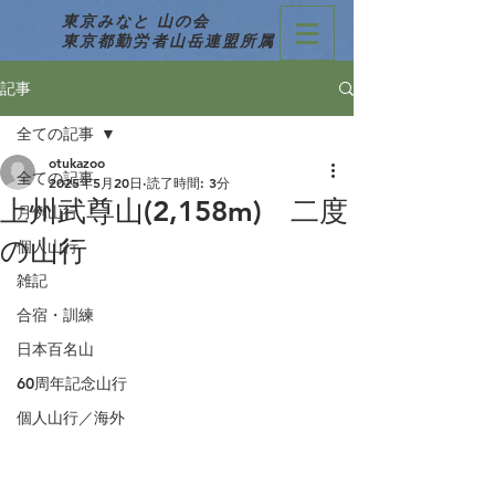
東京みなと 山の会
東京都勤労者山岳連盟所属
記事
全ての記事
otukazoo
全ての記事
2025年5月20日
読了時間: 3分
上州武尊山(2,158m) 二度
月例山行
の山行
個人山行
雑記
合宿・訓練
日本百名山
60周年記念山行
個人山行／海外