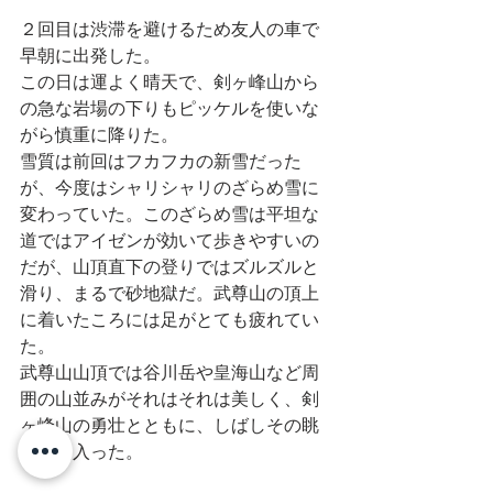
２回目は渋滞を避けるため友人の車で
早朝に出発した。
この日は運よく晴天で、剣ヶ峰山から
の急な岩場の下りもピッケルを使いな
がら慎重に降りた。
雪質は前回はフカフカの新雪だった
が、今度はシャリシャリのざらめ雪に
変わっていた。このざらめ雪は平坦な
道ではアイゼンが効いて歩きやすいの
だが、山頂直下の登りではズルズルと
滑り、まるで砂地獄だ。武尊山の頂上
に着いたころには足がとても疲れてい
た。
武尊山山頂では谷川岳や皇海山など周
囲の山並みがそれはそれは美しく、剣
ヶ峰山の勇壮とともに、しばしその眺
めに見入った。