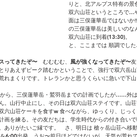
りと、北アルプス特有の景
双六山荘というところで…
面は三俣蓮華岳ではないか‼
の三俣蓮華岳は美しいのな
双六山荘に到着(13:30)。
と、ここまでは 順調でした
スってきたぞ〜
　むむむむ、
風が強くなってきたぞ〜
友
とりあえずピーク踏むかということで、強行で双六岳山頂へ
荒れまくりです。トレランかと思うくらいに急いで下山
から、三俣蓮華岳・鷲羽岳までの計画でしたが……外は
ん。山行中止にし、その日は双六山荘ステイです。山荘
双六山荘ケーキを食すw 食べながら、ゆっくり、じっ
計画を練る。その友だちは、学生時代からの付き合いで
。ありがたいご縁です。　さ、明日は 槍ヶ岳山荘へ移
を6:00出発。うお〜前日ほどではないが、天気が荒れ