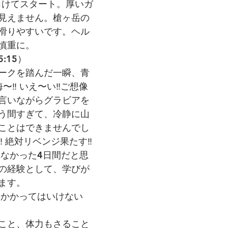
へ向けてスタート。厚いガ
見えません。槍ヶ岳の
滑りやすいです。ヘル
慎重に。
:15）
ークを踏んだ一瞬、青
海〜‼︎ いえ〜い‼︎ご想像
言いながらグラビアを
う間すぎて、冷静に山
ことはできませんでし
︎ 絶対リベンジ果たす‼
れなかった4日間だと思
の経験として、学びが
ます。
てかかってはいけない
こと、体力もさること