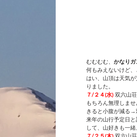
むむむむ、
かなりガ
何もみえないけど、
はい、山頂は天気が
りました。
７/２４(水) 
双六山荘
もちろん無理しませ
きると小腹が減る→
来年の山行予定日と
して、山好きも一緒
７/２５(木) 
双六山荘