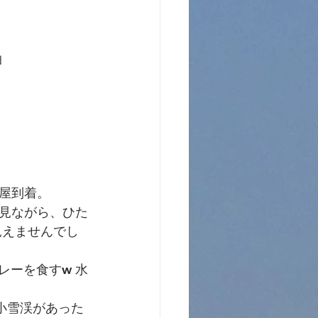
泊
小屋到着。
見ながら、ひた
見えませんでし
カレーを食すw 水
小雪渓があった