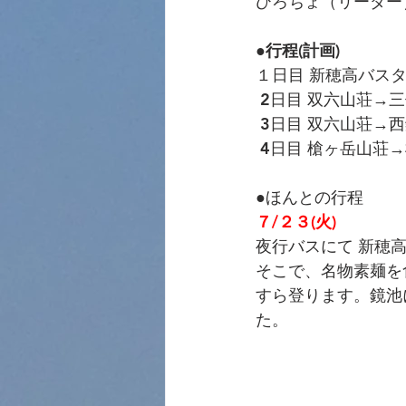
ひろちょ（リーダー
●行程(計画)
１日目 新穂高バス
 2日目 双六山荘
 3日目 双六山荘
 4日目 槍ヶ岳山
●ほんとの行程
７/２３(火) 
夜行バスにて 新穂
そこで、名物素麺を
すら登ります。鏡池
た。