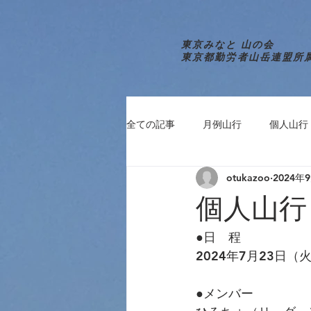
東京みなと 山の会
東京都勤労者山岳連盟所
全ての記事
月例山行
個人山行
otukazoo
2024年
個人山行
●日　程
2024年7月23日（
●メンバー