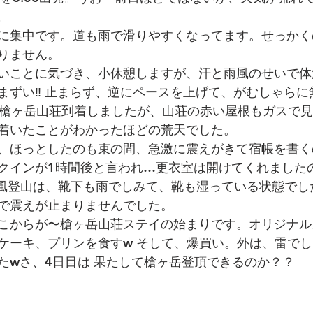
。
に集中です。道も雨で滑りやすくなってます。せっかく
りません。
いことに気づき、小休憩しますが、汗と雨風のせいで体
まずい‼︎ 止まらず、逆にペースを上げて、がむしゃら
0に槍ヶ岳山荘到着しましたが、山荘の赤い屋根もガスで
着いたことがわかったほどの荒天でした。
、ほっとしたのも束の間、急激に震えがきて宿帳を書く
クインが1時間後と言われ…更衣室は開けてくれました
雨風登山は、靴下も雨でしみて、靴も湿っている状態でし
で震えが止まりませんでした。
こからが〜槍ヶ岳山荘ステイの始まりです。オリジナル
ケーキ、プリンを食すw そして、爆買い。外は、雷でした
たwさ、4日目は 果たして槍ヶ岳登頂できるのか？？