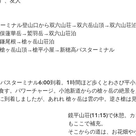
）、友人
ターミナル登山口から双六山荘→双六岳山頂→双六山荘
→三俣蓮華岳→鷲羽岳→双六山荘泊
→西鎌尾根→槍ヶ岳山荘泊
荘→槍ヶ岳山頂→槍平小屋→新穂高バスターミナル
高バスターミナル6:00到着。1時間ほど歩くとわさび平
食す。パワーチャージ。小池新道からの槍ヶ岳の絶景を
に到着しましたが、あれれ 槍ヶ岳は雲の中。逆さ槍は
鏡平山荘(11:15)で休憩。
もここで補充。
そこからの道は、お花畑や