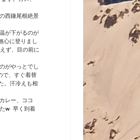
の西鎌尾根絶景
温が下がるのが
に無心に登りまし
見えず、目の前に
のがやっとでし
ので、すぐ着替
た。汗冷えも相
カレー、ココ
w  早く到着