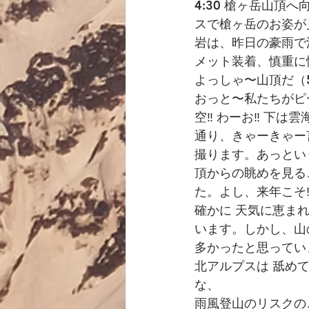
4:30 槍ヶ岳山頂
スで槍ヶ岳のお姿が
岩は、昨日の豪雨で
メット装着、慎重に
よっしゃ〜山頂だ（5
おっと〜私たちがピ
空‼︎ わーお‼︎ 下は雲
通り、きゃーきゃー
撮ります。あっとい
頂からの眺めを見る
た。よし、来年こそ‼
確かに 天気に恵ま
います。しかし、山
多かったと思ってい
北アルプスは 舐め
な、
雨風登山のリスクの