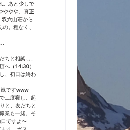
色。あと少しで 
やややや、真正
︎ 双六山荘から
んの。程なく、
…
だちと相談し、
（14:30）
し、初日は終わ
嵐ですwww
で二度寝し、起
くりと、友だちと
職業も一緒。そ
動日ですよ〜
てます。ガス、