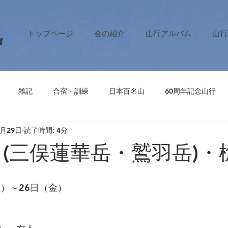
トップページ
会の紹介
山行アルバム
山行
属
雑記
合宿・訓練
日本百名山
60周年記念山行
9月29日
読了時間: 4分
 (三俣蓮華岳・鷲羽岳)・
火）～26日（金）