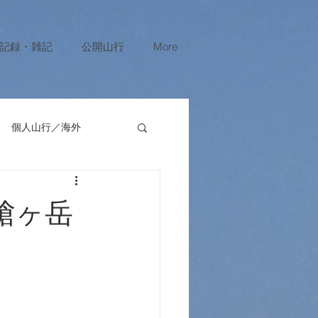
記録・雑記
公開山行
More
個人山行／海外
槍ヶ岳