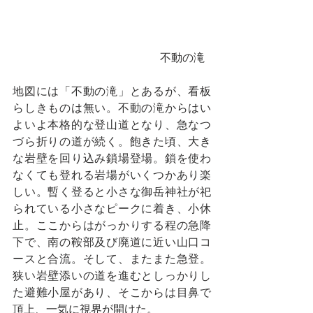
　　　　                       　　不動の滝
地図には「不動の滝」とあるが、看板
らしきものは無い。不動の滝からはい
よいよ本格的な登山道となり、急なつ
づら折りの道が続く。飽きた頃、大き
な岩壁を回り込み鎖場登場。鎖を使わ
なくても登れる岩場がいくつかあり楽
しい。暫く登ると小さな御岳神社が祀
られている小さなピークに着き、小休
止。ここからはがっかりする程の急降
下で、南の鞍部及び廃道に近い山口コ
ースと合流。そして、またまた急登。
狭い岩壁添いの道を進むとしっかりし
た避難小屋があり、そこからは目鼻で
頂上、一気に視界が開けた。