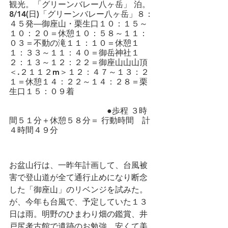
観光。「グリーンバレー八ヶ岳」 泊。
8/14(日)「グリーンバレー八ヶ岳」８：
４５発―御座山・栗生口１０：１５～
１０：２０＝休憩１０：５８～１１：
０３＝不動の滝１１：１０＝休憩１
１：３３～１１：４０＝御岳神社１
２：１３～１２：２２＝御座山山山頂
＜.２１１２m＞１２：４７～１３：２
１＝休憩１４：２２～１４：２８＝栗
生口１５：０９着
　　　　　　　　　　　　●歩程 ３時
間５１分＋休憩５８分＝ 行動時間　計
４時間４９分
お盆山行は、一昨年計画して、台風被
害で登山道が全て通行止めになり断念
した「御座山」のリベンジを試みた。
が、今年も台風で、予定していた１３
日は雨。明野のひまわり畑の鑑賞、井
戸尻考古館で遺跡のお勉強、安くて美