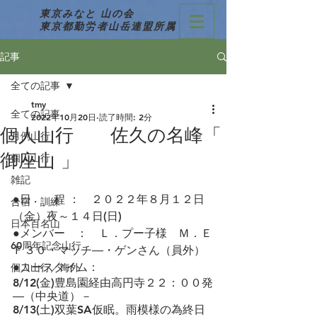
東京みなと 山の会
東京都勤労者山岳連盟所属
記事
全ての記事
tmy
全ての記事
2022年10月20日
読了時間: 2分
個人山行 佐久の名峰「
月例山行
御座山 」
個人山行
雑記
●日　　程 ：　２０２２年８月１２日
合宿・訓練
（金）夜～１４日(日)
日本百名山
●メンバー　：　Ｌ．プー子様　Ｍ．Ｅ
60周年記念山行
Ｆ３０・マッチ―・ゲンさん（員外）
●コースタイム：
個人山行／海外
8/12(金)豊島園経由高円寺２２：００発
―（中央道）－
8/13(土)双葉SA仮眠。雨模様の為終日