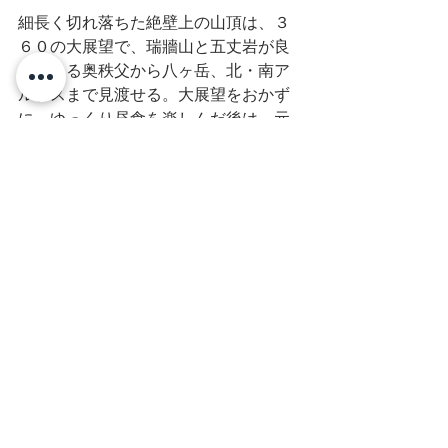
細長く切れ落ちた絶壁上の山頂は、３
６０の大展望で、瑞牆山と五丈岩が良
く見える奥秩父から八ヶ岳、北・南ア
ルプスまで見渡せる。大展望をおかず
に、ゆっくり昼食を楽しんだ後は、元
来た道を戻るだけ。下山は速かった。
下山後は、お盆時期の渋滞が心配とな
り、お楽しみの温泉はパス。殆ど渋滞
もなく帰ることが出来た。台風のおか
げで（？）、山だけではなく、観光も
盛りだくさんの充実の休日だった。次
の機会には、別のコースで登ってみた
いと思う。　　（プー子様　記）