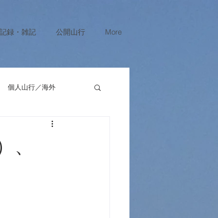
記録・雑記
公開山行
More
個人山行／海外
）、