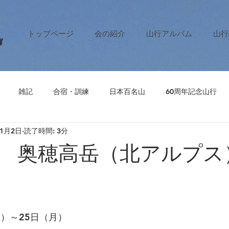
トップページ
会の紹介
山行アルバム
山行
属
雑記
合宿・訓練
日本百名山
60周年記念山行
11月2日
読了時間: 3分
 奥穂高岳（北アルプス
金）～25日（月）