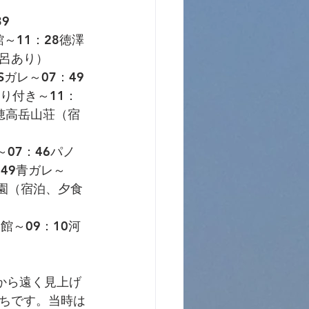
9
館～11：28徳澤
風呂あり）
Sガレ～07：49
り付き～11：
8穂高岳山荘（宿
07：46パノ
：49青ガレ～
澤園（宿泊、夕食
館～09：10河
から遠く見上げ
ちです。当時は