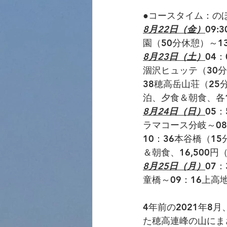
●コースタイム：のぼり
8月22日（金）
09
園（50分休憩）～1
8月23日（土）
04：
涸沢ヒュッテ（30分
38穂高岳山荘（25
泊、夕食＆朝食、各14
8月24日（日）
05
ラマコース分岐～08
10：36本谷橋（1
＆朝食、16,500
8月25日（月）
07
童橋～09：16上高
4年前の2021年
た穂高連峰の山にま