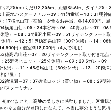
2,256ｍ/くだり2,256m、距離35.6㎞、タイム25：3
:30上高地バスターミナル～09：41河童橋～10：31明神
3：17横尾山荘（宿泊、夕食＆お弁当、各14,000円、
04横尾山荘～05：34本谷橋～06：40青ガレ～07：06 
休憩）～08：34涸沢小屋～09：51ザイテングラート取
分休憩）～12：51奥穂高岳山頂（30分休憩）～14：0
,500円＋個室料18,000円（4人で利用）
：53穂高岳山荘～07：20ザイテングラート取り付き地点～
：25涸沢ヒュッテ（25分休憩）～09：29 Sガレ～09
5分休憩）～11：48横尾山荘（30分休憩）～13：20徳
円（相部屋））
：32徳澤園～07：37徳澤ロッジ（買い物）～08：29明神
地バスターミナル
8月、初めて訪れた上高地の美しさに感動しました。河童橋
さか今回自分が登頂したなんて、本当に夢のような気持