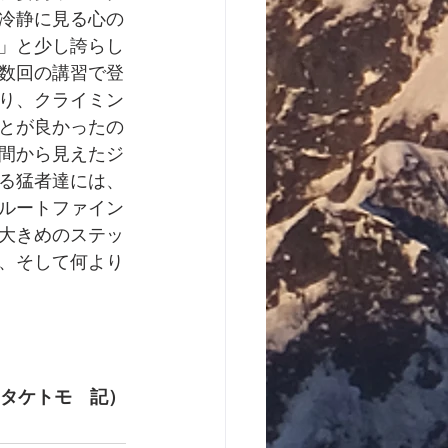
冷静に見る心の
」と少し誇らし
数回の講習で登
り、クライミン
とが良かったの
間から見えたジ
る猛者達には、
ルートファイン
大きめのステッ
、そして何より
タケトモ　記）