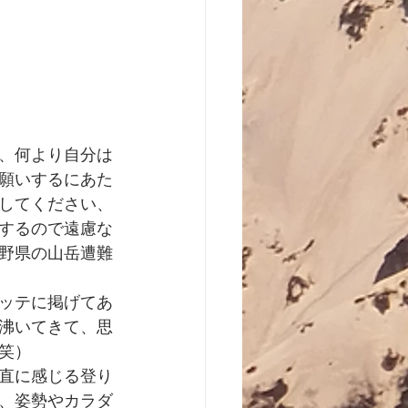
、何より自分は
願いするにあた
してください、
するので遠慮な
野県の山岳遭難
ッテに掲げてあ
沸いてきて、思
笑）
直に感じる登り
、姿勢やカラダ