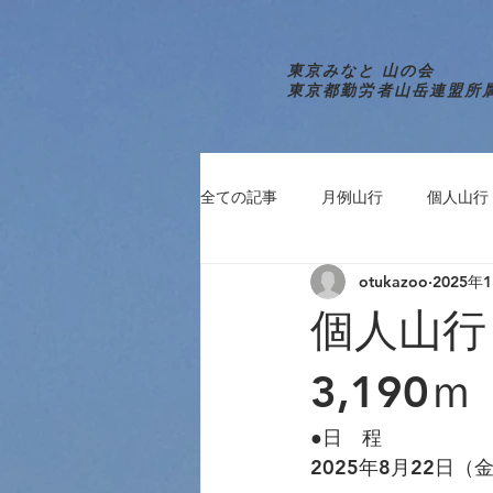
東京みなと 山の会
東京都勤労者山岳連盟所
全ての記事
月例山行
個人山行
otukazoo
2025年
個人山行
3,190ｍ
●日　程　　
2025年8月22日（