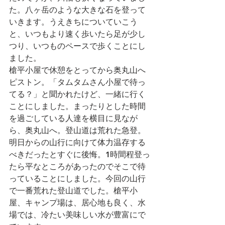
た。八ヶ岳のような大きな石を登って
いきます。うえきちについていこう
と、いつもより速く歩いたら足が少し
つり、いつものペースで歩くことにし
ました。
槍平小屋で休憩をとってから奥丸山へ
ピストン。「タムタムさん小屋で待っ
てる？」と聞かれたけど、一緒に行く
ことにしました。まったりとした時間
を過ごしている人達を横目に見なが
ら、奥丸山へ。登山道は荒れた急登。
明日からの山行に向けて体力温存する
べきだったとすぐに後悔。1時間程登っ
たら平なところがあったのでそこで待
っていることにしました。今回の山行
で一番荒れた登山道でした。槍平小
屋、キャンプ場は、居心地も良く、水
場では、冷たい美味しい水が豊富にで