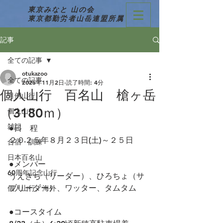
東京みなと 山の会
東京都勤労者山岳連盟所属
記事
全ての記事
otukazoo
全ての記事
2025年11月2日
読了時間: 4分
個人山行 百名山 槍ヶ岳
月例山行
（3180ｍ）
個人山行
雑記
●日　程　　
２０２５年８月２３日(土)～２５日
合宿・訓練
日本百名山
●メンバー
60周年記念山行
うえきち（リーダー）、ひろちょ（サ
ブリーダー）、ワッター、タムタム
個人山行／海外
●コースタイム