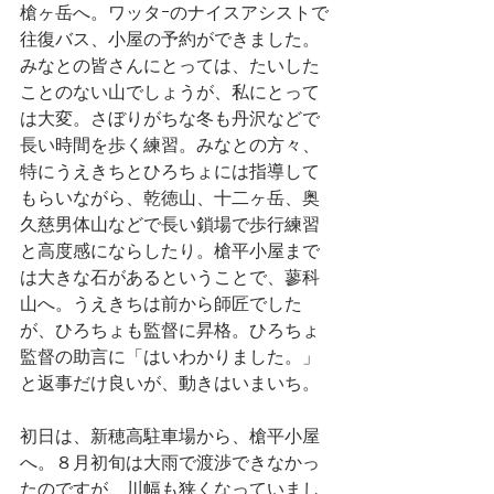
槍ヶ岳へ。ワッタｰのナイスアシストで
往復バス、小屋の予約ができました。
みなとの皆さんにとっては、たいした
ことのない山でしょうが、私にとって
は大変。さぼりがちな冬も丹沢などで
長い時間を歩く練習。みなとの方々、
特にうえきちとひろちょには指導して
もらいながら、乾徳山、十二ヶ岳、奥
久慈男体山などで長い鎖場で歩行練習
と高度感にならしたり。槍平小屋まで
は大きな石があるということで、蓼科
山へ。うえきちは前から師匠でした
が、ひろちょも監督に昇格。ひろちょ
監督の助言に「はいわかりました。」
と返事だけ良いが、動きはいまいち。
初日は、新穂高駐車場から、槍平小屋
へ。８月初旬は大雨で渡渉できなかっ
たのですが、川幅も狭くなっていまし