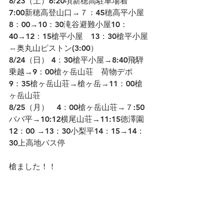
8/23（⼟）6:20頃新穂⾼駐⾞場着　
7:00新穂⾼登山⼝→７：45穂⾼平小屋
8：00→10：30滝⾕避難小屋10：
40→12：15槍平小屋　13：30槍平小屋
⇔奥丸山ピストン(3:00）
8/24（日） 4：30槍平小屋→8:40飛騨
乗越→9：00槍ヶ岳山荘　荷物デポ　
9：35槍ヶ岳山荘→槍ヶ岳→11：00槍
ヶ岳山荘
8/25（月）　4：00槍ヶ岳山荘→７:50
ババ平→10:12横尾山荘→11:15徳澤園
12：00 →13：30小梨平14：15→14：
30上⾼地バス停
槍ました！！