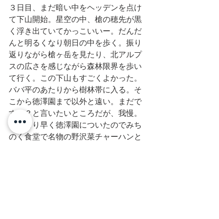
３日目、まだ暗い中をヘッデンを点け
て下山開始。星空の中、槍の穂先が黒
く浮き出ていてかっこいいー。だんだ
んと明るくなり朝日の中を歩く。振り
返りながら槍ヶ岳を見たり、北アルプ
スの広さを感じながら森林限界を歩い
て行く。この下山もすごくよかった。
ババ平のあたりから樹林帯に入る。そ
こから徳澤園まで以外と遠い。まだで
すか？と言いたいところだが、我慢。
予定より早く徳澤園についたのでみち
のく食堂で名物の野沢菜チャーハンと
コーヒーフロートを食べれた。美味し
い。次は、小梨平でお風呂へ。２時か
らとなっていたのですがのぞいてみた
ら、１時半から入れた。またまたラッ
キー。1時半頃から入れる時があるそう
です。