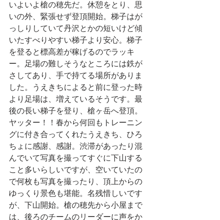
いよいよ槍の穂先だ。休憩をとり、思
いの外、緊張せず登頂開始。梯子はが
っしりしていて丹沢とかの短いけど傾
いたすべりやすい梯子より安心。梯子
を登ると標高差が稼げるのでラッキ
ー。足場の難しそうなところには鉄が
さしてあり、手で持てる場所がありま
した。うえきちによると前に登った時
より足場は、増えているそうです。最
後の長い梯子を登り、槍ヶ岳へ登頂。
ヤッター！！春から何回もトレーニン
グに付き合ってくれたうえきち、ひろ
ちょに感謝、感謝。渋滞があったり混
んでいて写真を撮ってすぐに下山する
こと多いらしいですが、空いていたの
で何枚も写真を撮ったり、頂上からの
ゆっくり景色も堪能。名残惜しいです
が、下山開始。槍の穂先から小屋まで
は、後ろのチームのリーダーに声をか