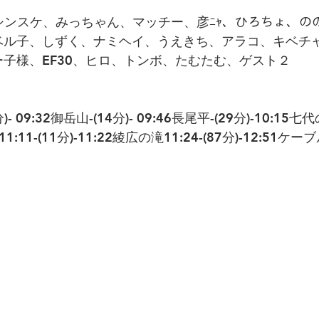
、シンスケ、みっちゃん、マッチー、彦ﾆｬ、ひろちょ、の
ぺ、ベル子、しずく、ナミヘイ、うえきち、アラコ、キベチ
プー子様、EF30、ヒロ、トンボ、たむたむ、ゲスト２
)- 09:32御岳山-(14分)- 09:46長尾平-(29分)-10:15七代
舎11:11-(11分)-11:22綾広の滝11:24-(87分)-12:51