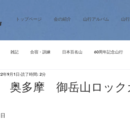
トップページ
会の紹介
山行アルバム
山行
属
雑記
合宿・訓練
日本百名山
60周年記念山行
22年9月1日
読了時間: 2分
 奥多摩 御岳山ロック
9日