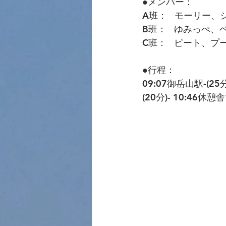
●メンバー：
A班：   モーリー
B班：   ゆみっ
C班：   ピート、
●行程：
09:07御岳山駅-(25分
(20分)- 10:46休憩