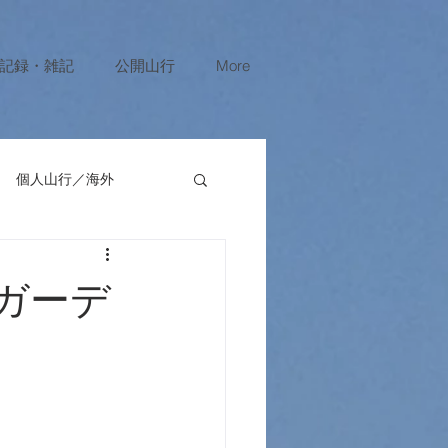
記録・雑記
公開山行
More
個人山行／海外
ガーデ