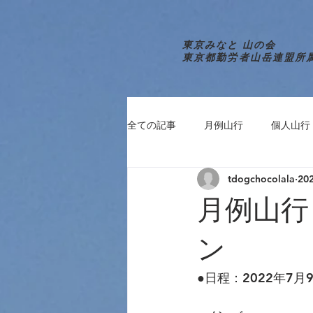
東京みなと 山の会
東京都勤労者山岳連盟所
全ての記事
月例山行
個人山行
tdogchocolala
20
月例山行
ン
●日程：2022年7月