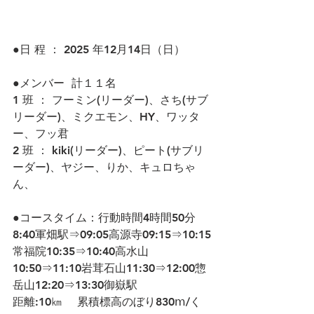
●日 程 ： 2025 年12月14日（日）
●メンバー  計１１名
1 班 ： フーミン(リーダー)、さち(サブ
リーダー)、ミクエモン、HY、ワッタ
ー、フッ君
2 班 ： kiki(リーダー)、ピート(サブリ
ーダー)、ヤジー、りか、キュロちゃ
ん、
●コースタイム：行動時間4時間50分
8:40軍畑駅⇒09:05高源寺09:15⇒10:15
常福院10:35⇒10:40高水山
10:50⇒11:10岩茸石山11:30⇒12:00惣
岳山12:20⇒13:30御嶽駅　　
距離:10㎞ 　累積標高のぼり830ⅿ/く