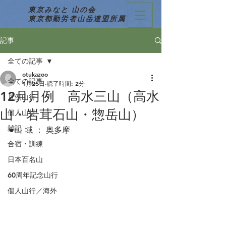
東京みなと 山の会
東京都勤労者山岳連盟所属
記事
全ての記事
otukazoo
全ての記事
1月25日
読了時間: 2分
12月月例 高水三山（高水
月例山行
山・岩茸石山・惣岳山）
個人山行
雑記
●山 域 ： 奥多摩
合宿・訓練
日本百名山
60周年記念山行
個人山行／海外