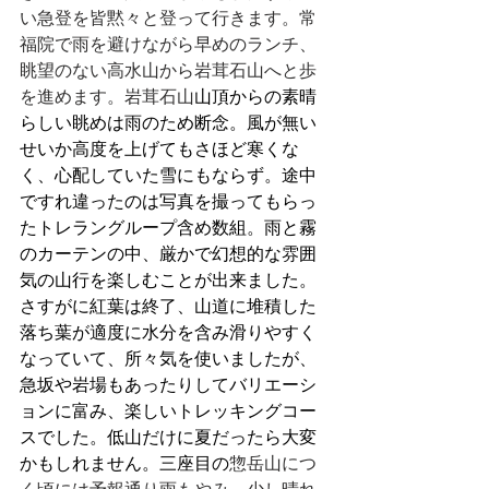
い急登を皆黙々と登って行きます。常
福院で雨を避けながら早めのランチ、
眺望のない高水山から岩茸石山へと歩
を進めます。岩茸石山
山頂からの素晴
らしい眺めは雨のため断念。風が無い
せいか高度を上げてもさほど寒くな
く、心配していた雪にもならず。途中
ですれ違ったのは写真を撮ってもらっ
たトレラングループ含め数組。雨と霧
のカーテンの中、厳かで幻想的な雰囲
気の山行を楽しむことが出来ました。
さすがに紅葉は終了、山道に堆積した
落ち葉が適度に水分を含み滑りやすく
なっていて、所々気を使いましたが、
急坂や岩場もあったりしてバリエーシ
ョンに富み、楽しいトレッキングコー
スでした。低山だけに夏だったら大変
かもしれません。三座目の
惣岳山につ