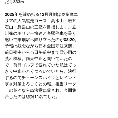
だり833m
2025年を締め括る12月月例は奥多摩エ
リアの人気縦走コース、高水山・岩茸
石山・惣岳山の三座を目指します。立
川発のホリデー快速と各駅停車を乗り
継いで軍畑駅へ降り立ったのが08:20。
予報は残念ながら日本全国寒波来襲、
前日夜中から当日午前中まで雪か雨の
荒れ模様。雨天中止と聞いていたの
で、前日ゴルフで疲れていた私はてっ
きり中止かとくつろいでいたら、決行
するのでチェーンスパイクとレイン・
寒さ対策よろしくとの報。担当リーダ
ーの並々ならぬ決意に促され、今回集
合したのは総勢11名でした。