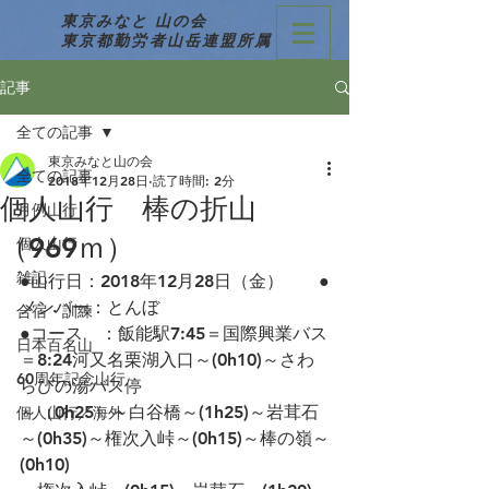
東京みなと 山の会
東京都勤労者山岳連盟所属
記事
全ての記事
東京みなと山の会
全ての記事
2018年12月28日
読了時間: 2分
個人山行 棒の折山
月例山行
（969ｍ）
個人山行
雑記
●山行日：2018年12月28日（金）　　●
メンバー：とんぼ
合宿・訓練
●コース　：飯能駅7:45＝国際興業バス
日本百名山
＝8:24河又名栗湖入口～(0h10)～さわ
60周年記念山行
らびの湯バス停
～（0h25）～白谷橋～(1h25)～岩茸石
個人山行／海外
～(0h35)～権次入峠～(0h15)～棒の嶺～
(0h10)