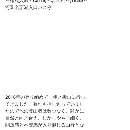
～権次入峠～(0h15)～岩茸石～(1h20)～
河又名栗湖入口バス停
2018年の登り納めで、棒ノ折山に行っ
てきました。暮れも押し迫っていまし
たので他の登山者は数少なく、静かに
自然と向き合え、しかしやや心細く、
開放感と不安感が入り混じる山行とな