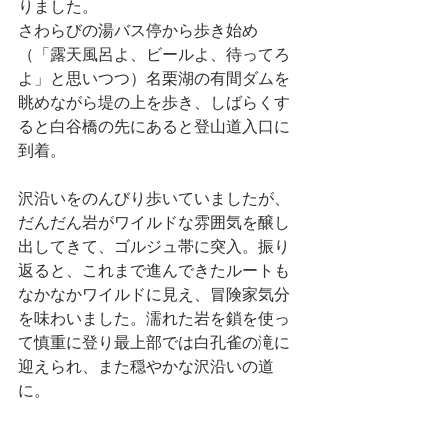
りました。
さわらびの湯バス停から歩き始め
（「露天風呂よ、ビールよ、待ってろ
よ」と思いつつ）名栗湖の有間ダムを
眺めながら堤の上を歩き、しばらくす
ると白谷橋の先にあると登山道入口に
到着。
沢沿いをのんびり歩いていましたが、
だんだん岩がワイルドな雰囲気を醸し
出してきて、ゴルジュ帯に突入。振り
返ると、これまで進んできたルートも
なかなかワイルドに見え、冒険家気分
を味わいました。濡れた岩を鎖を使っ
て慎重に登り最上部では白孔雀の滝に
迎えられ、また穏やかな沢沿いの道
に。