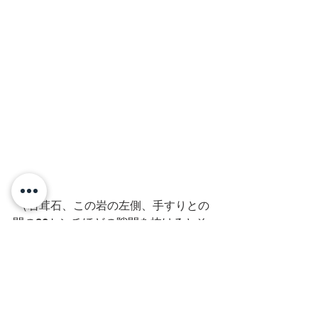
 （岩茸石、この岩の左側、手すりとの
間の30センチほどの隙間を抜けるとそ
の先に別の登山道があり、ちょっと楽
しい。）
お約束の「さわらびの湯」で再度1年を