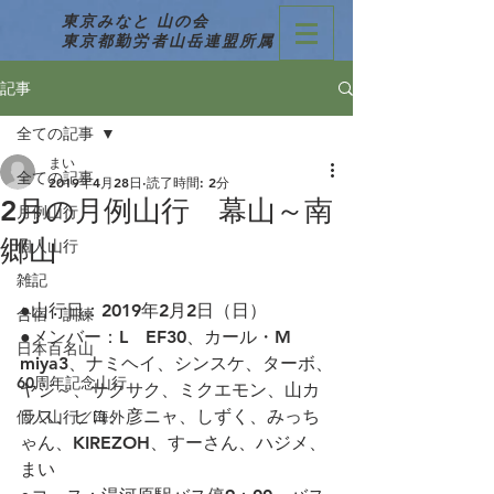
東京みなと 山の会
東京都勤労者山岳連盟所属
記事
全ての記事
まい
全ての記事
2019年4月28日
読了時間: 2分
2月の月例山行 幕山～南
月例山行
郷山
個人山行
雑記
●山行日：2019年2月2日（日）
合宿・訓練
●メンバー：L　EF30、カール・M　
日本百名山
miya3、ナミヘイ、シンスケ、ターボ、
60周年記念山行
ヤジ～、サクサク、ミクエモン、山カ
ラス、ヒロ、彦ニャ、しずく、みっち
個人山行／海外
ゃん、KIREZOH、すーさん、ハジメ、
まい