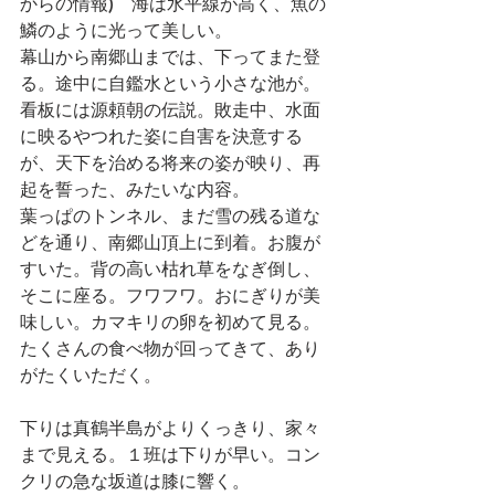
からの情報)　海は水平線が高く、魚の
鱗のように光って美しい。
幕山から南郷山までは、下ってまた登
る。途中に自鑑水という小さな池が。
看板には源頼朝の伝説。敗走中、水面
に映るやつれた姿に自害を決意する
が、天下を治める将来の姿が映り、再
起を誓った、みたいな内容。
葉っぱのトンネル、まだ雪の残る道な
どを通り、南郷山頂上に到着。お腹が
すいた。背の高い枯れ草をなぎ倒し、
そこに座る。フワフワ。おにぎりが美
味しい。カマキリの卵を初めて見る。
たくさんの食べ物が回ってきて、あり
がたくいただく。
下りは真鶴半島がよりくっきり、家々
まで見える。１班は下りが早い。コン
クリの急な坂道は膝に響く。