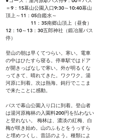
●コース：湯河原駅バス停9：00＝バス
＝9：15幕山公園入口9:30～10:40幕山
頂上～11：05自鑑水～
　　　　　11：35南郷山頂上（昼食）
12：10～13：30五郎神社（鍛冶屋バス
停）
登山の朝は早くてつらい。寒い。電車
の中はひたすら寝る。停車駅ではドア
が開きっぱなしで寒い。外が明るくな
ってきて、晴れてきた。ワクワク。湯
河原に到着。次は熱海。鈍行でここま
で来たことに感動。
バスで幕山公園入り口に到着。登山者
は湯河原梅林の入園料200円を払わない
と登れない。 梅林は、濃淡の紅梅、白
梅が咲き始め。山のふもとをうっすら
と埋めつくし、昔話のよう。種類によ