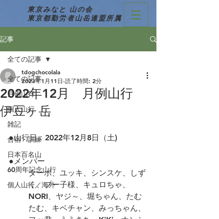
東京みなと 山の会
東京都勤労者山岳連盟所属
記事
全ての記事
tdogchocolala
全ての記事
2023年1月11日
読了時間: 2分
2022年12月 月例山行
月例山行
伊豆ヶ岳
個人山行
雑記
●山行日：2022年12月8日（土)
合宿・訓練
日本百名山
●メンバー
60周年記念山行
ターボ、ユッキ、シンスケ、しず
く、プー子様、キュロちゃ、
個人山行／海外
NORI、ヤジ～、堀ちゃん、たむ
たむ、キベチャン、みっちゃん、