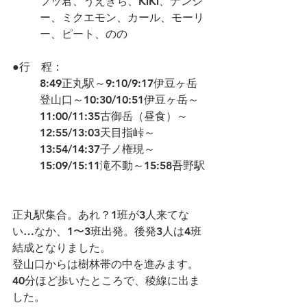
フッ君、うえきち、KiKi、ナンシ
ー、ミクエモン、カール、モーリ
ー、ピート、のの
●行　程：
8:49正丸駅～9:10/9:17伊豆ヶ岳
登山口～10:30/10:51伊豆ヶ岳～
11:00/11:35古御岳（昼食）～
12:55/13:03天目指峠～
13:54/14:37子ノ権現～
15:09/15:11滝不動～15:58吾野駅
﻿正丸駅集合。あれ？1班が3人来てな
い…なか、1〜3班出発。後発3人は4班
結成となりました。
登山口からは樹林帯の中を進みます。
40分ほど歩いたところで、稜線に出ま
した。