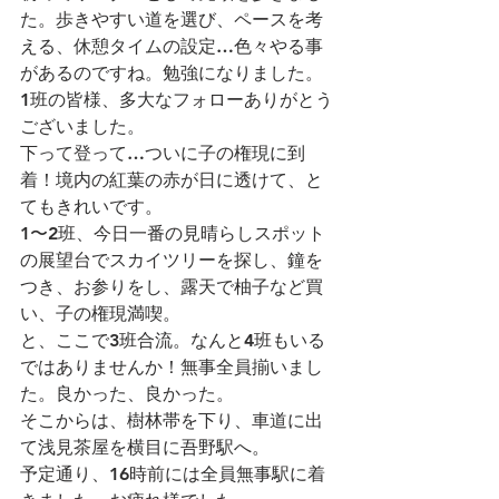
た。歩きやすい道を選び、ペースを考
える、休憩タイムの設定…色々やる事
があるのですね。勉強になりました。
1班の皆様、多大なフォローありがとう
ございました。
下って登って…ついに子の権現に到
着！境内の紅葉の赤が日に透けて、と
てもきれいです。
1〜2班、今日一番の見晴らしスポット
の展望台でスカイツリーを探し、鐘を
つき、お参りをし、露天で柚子など買
い、子の権現満喫。
と、ここで3班合流。なんと4班もいる
ではありませんか！無事全員揃いまし
た。良かった、良かった。
そこからは、樹林帯を下り、車道に出
て浅見茶屋を横目に吾野駅へ。
予定通り、16時前には全員無事駅に着