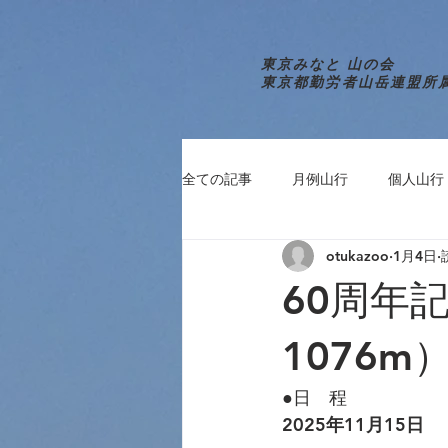
東京みなと 山の会
東京都勤労者山岳連盟所
全ての記事
月例山行
個人山行
otukazoo
1月4日
60周年
1076m
●日　程　　
2025年11月15日