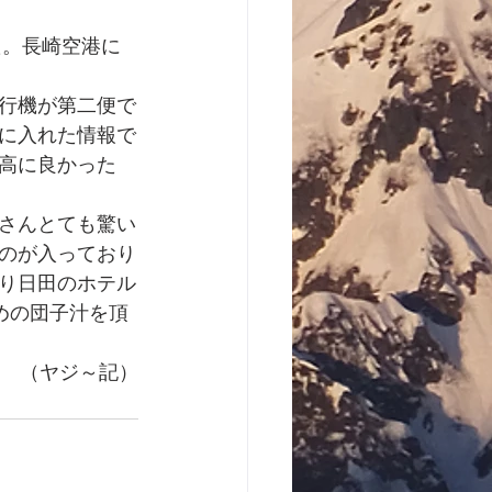
た。長崎空港に
行機が第二便で
に入れた情報で
高に良かった
さんとても驚い
のが入っており
り日田のホテル
めの団子汁を頂
　　　　
（ヤジ～記）