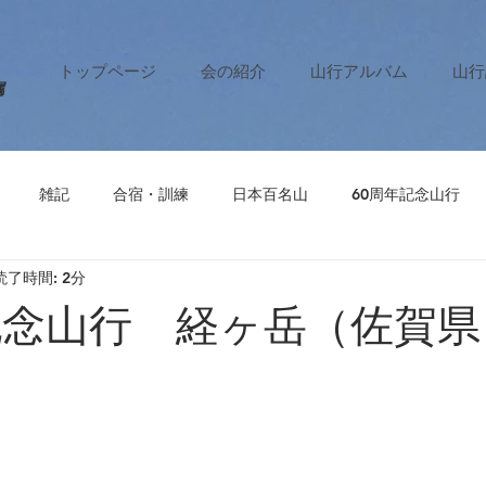
トップページ
会の紹介
山行アルバム
山行
属
雑記
合宿・訓練
日本百名山
60周年記念山行
読了時間: 2分
記念山行 経ヶ岳（佐賀県
）