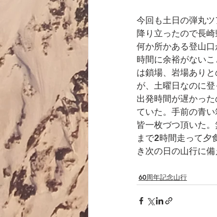
今回も土日の弾丸ツ
降り立ったので長崎
何か所かある登山口
時間に余裕がないこ
は鎖場、岩場ありと
が、土曜日なのに登
出発時間が遅かった
ていた。手前の青い
皆一枚づつ頂いた。
まで2時間走って夕
き次の日の山行に備
60周年記念山行