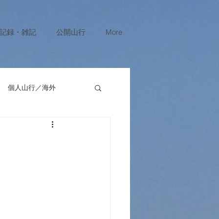
記録・雑記
公開山行
More
個人山行／海外