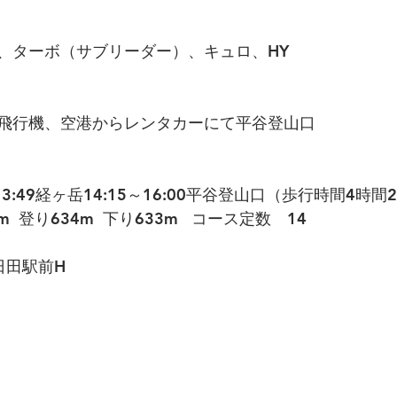
、ターボ（サブリーダー）、キュロ、HY
飛行機、空港からレンタカーにて平谷登山口
13:49経ヶ岳14:15～16:00平谷登山口（歩行時間4時間2
m  登り634m  下り633m   コース定数　14
日田駅前H