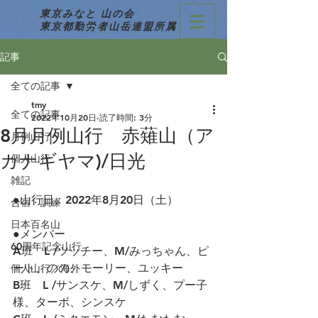
東京みなと 山の会
東京都勤労者山岳連盟所属
記事
全ての記事
tmy
全ての記事
2022年10月20日
読了時間: 3分
8月月例山行 赤薙山（ア
月例山行
カナギヤマ)/日光
個人山行
雑記
●山行日：2022年8月20日（土）
合宿・訓練
日本百名山
●メンバー
60周年記念山行
A班　L /ツッチー、M/みっちゃん、ピ
ート、のの、モーリー、ユッキー
個人山行／海外
B班　L /サンスケ、M/しずく、プー子
様、ターボ、シンスケ