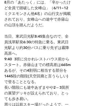
8月の「あたっく」には、「辛かったけ
ど全員で踏破した女峰山」（6/11~12 
ミクエモンさん他4名）の山行文が掲載
されており、女峰山への途中で赤薙山
の山頂を踏んだようだ。
当日、東武日光駅8:45集合なので、全
員浅草駅発6:30の特急に乗る。東武日
光駅より約30分バスに乗り先ずは霧降
高原へ。
9:40  3班に分かれレストハウス前から
スタート。赤薙山までの標高差は665m
あるが、その4割弱に相当する部分を
1445段の階段(天空回廊と言うらしい)
で登ることとなる。
長い階段にも途中あずまやや2～3箇所
の展望デッキが設えられており、とっ
ても歩き易い。
周りは以前スキー場だったようで、一