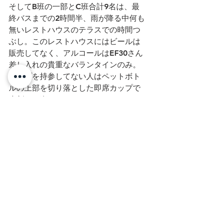
そしてB班の一部とC班合計9名は、最
終バスまでの2時間半、雨が降る中何も
無いレストハウスのテラスでの時間つ
ぶし。このレストハウスにはビールは
販売してなく、アルコールはEF30さん
差し入れの貴重なバランタインのみ。
カップを持参してない人はペットボト
ルの上部を切り落とした即席カップで
水割りを楽しむ。
おつまみはNORIさんや他の女性陣提供
による「よっちゃんイカ」他変わり種
のおつまみ類がそれなりにその場を盛
り上げた。
そんなことで残りメンバー9名は、本当
に霧降りとなった霧降高原を15:20の最
終バスで東武日光駅を目指した。
何れにしても、後半は殆ど小雨にたた
られたが一人の故障者も無く無事下