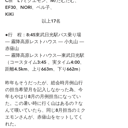
C班　L /ミクエモン、M/たむたむ、
EF30、NORI、ベル子、
KiKi　　　　　　　　　　　　　　　
　　　　　　　　以上17名
●行　程：8:45東武日光駅バス乗り場
― 霧降高原レストハウス ― 小丸山 ― 
赤薙山
― 霧降高原レストハウス―東武日光駅
（コースタイム3:45 、実タイム4:00、
距離4.5km、上り663m、下り662m）
昨年もそうだったが、総会時月例山行
の担当希望月を記入しなかった為、今
年もやはり8月の月例担当になってい
た。この暑い時に行く山はあるの？な
んて嘆いていたら、同じ8月担当のミク
エモンさんが、赤薙山をセットしてく
れた。