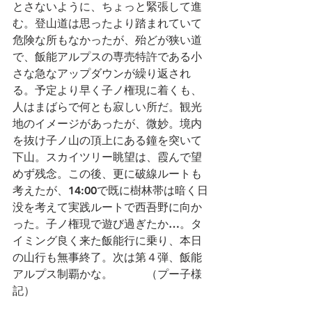
とさないように、ちょっと緊張して進
む。登山道は思ったより踏まれていて
危険な所もなかったが、殆どが狭い道
で、飯能アルプスの専売特許である小
さな急なアップダウンが繰り返され
る。予定より早く子ノ権現に着くも、
人はまばらで何とも寂しい所だ。観光
地のイメージがあったが、微妙。境内
を抜け子ノ山の頂上にある鐘を突いて
下山。スカイツリー眺望は、霞んで望
めず残念。この後、更に破線ルートも
考えたが、14:00で既に樹林帯は暗く日
没を考えて実践ルートで西吾野に向か
った。子ノ権現で遊び過ぎたか…。タ
イミング良く来た飯能行に乗り、本日
の山行も無事終了。次は第４弾、飯能
アルプス制覇かな。　　　（プー子様
記）　　　　　　　　　　　　　　　