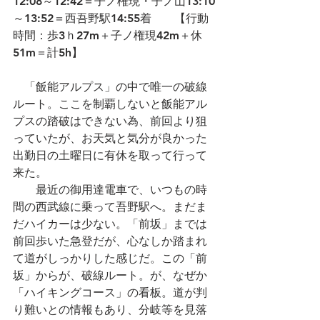
12:08～12:42＝子ノ権現・子ノ山13:10
～13:52＝西吾野駅14:55着　　【行動
時間：歩3ｈ27m＋子ノ権現42m＋休
51m＝計5h】
　「飯能アルプス」の中で唯一の破線
ルート。ここを制覇しないと飯能アル
プスの踏破はできない為、前回より狙
っていたが、お天気と気分が良かった
出勤日の土曜日に有休を取って行って
来た。
　　最近の御用達電車で、いつもの時
間の西武線に乗って吾野駅へ。まだま
だハイカーは少ない。「前坂」までは
前回歩いた急登だが、心なしか踏まれ
て道がしっかりした感じだ。この「前
坂」からが、破線ルート。が、なぜか
「ハイキングコース」の看板。道が判
り難いとの情報もあり、分岐等を見落