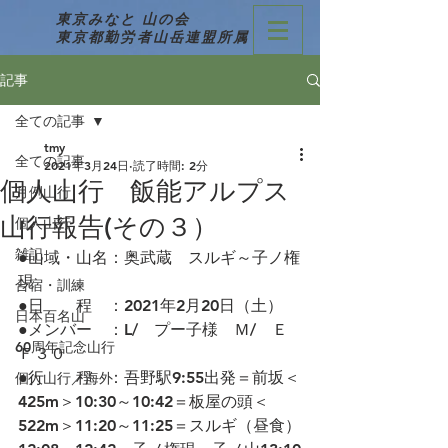
東京みなと 山の会
東京都勤労者山岳連盟所属
記事
全ての記事
tmy
全ての記事
2021年3月24日
読了時間: 2分
個人山行 飯能アルプス
月例山行
山行報告(その３）
個人山行
雑記
●山域・山名：奥武蔵　スルギ～子ノ権
現
合宿・訓練
●日　　程　：2021年2月20日（土）
日本百名山
●メンバー　：L/　プー子様　Ｍ/　Ｅ
60周年記念山行
Ｆ３０　
●行　　程　：吾野駅9:55出発＝前坂＜
個人山行／海外
425m＞10:30～10:42＝板屋の頭＜
522m＞11:20～11:25＝スルギ（昼食）