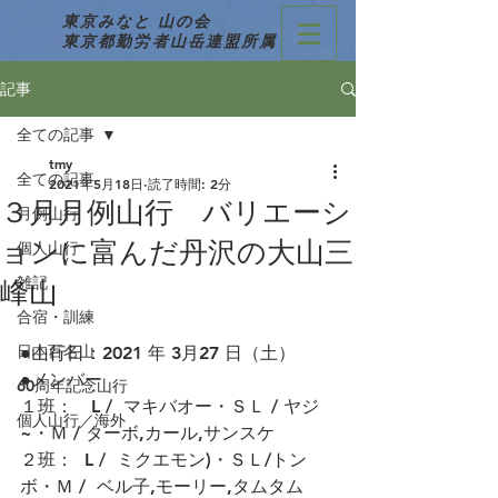
東京みなと 山の会
東京都勤労者山岳連盟所属
記事
全ての記事
tmy
全ての記事
2021年5月18日
読了時間: 2分
３月月例山行 バリエーシ
月例山行
ョンに富んだ丹沢の大山三
個人山行
雑記
峰山
合宿・訓練
日本百名山
●山行日：2021 年 3月27 日（土）
●メンバー
60周年記念山行
１班：　L /  マキバオー・ＳＬ / ヤジ
個人山行／海外
~・Ｍ / ターボ,カール,サンスケ
２班：  L /  ミクエモン)・ＳＬ/トン
ボ・Ｍ /  ベル子,モーリー,タムタム