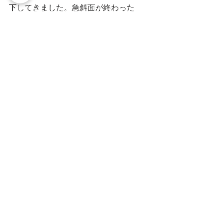
下してきました。急斜面が終わった
ら、ミツマタが満開。
数えるぐらいしか鎖場を歩いたことの
ない私にはハードなコースでしたが、
リーダーのミクエモンさんが、私のペ
ースに合わせて歩いていただき、皆さ
まにもサポートしていただき無事下山
できました。ありがとうございまし
た。充実した楽しい一日でした。早く
自立していろいろなコースを登山でき
るようになるとよいなと思いました。
何か所も丈夫な鎖をかけて下さってい
る方達にも感謝です。　　　（記：タ
ムタム　）