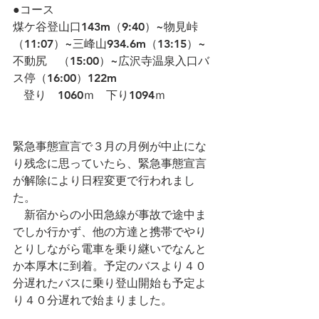
●コース
煤ケ谷登山口143m（9:40）~物見峠
（11:07）~三峰山934.6m（13:15）~
不動尻　（15:00）~広沢寺温泉入口バ
ス停（16:00）122m 
   登り　1060ｍ　下り1094ｍ
緊急事態宣言で３月の月例が中止にな
り残念に思っていたら、緊急事態宣言
が解除により日程変更で行われまし
た。
　新宿からの小田急線が事故で途中ま
でしか行かず、他の方達と携帯でやり
とりしながら電車を乗り継いでなんと
か本厚木に到着。予定のバスより４０
分遅れたバスに乗り登山開始も予定よ
り４０分遅れで始まりました。