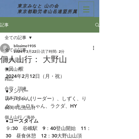
東京みなと 山の会
東京都勤労者山岳連盟所属
記事
全ての記事
blissimo1935
全ての記事
2024年3月22日
読了時間: 2分
個人山行： 大野山
月例山行
●日　程
個人山行
2024年2月12日（月・祝）
雑記
合宿・訓練
●メンバー
日本百名山
みっちゃん(リーダー）、しずく、り
か、キョロちゃん、ラクダ、HY
60周年記念山行
個人山行／海外
●コースタイム　 
９:30　谷峨駅　9：40登山開始　11：
30　昼食休憩　12：30大野山山頂　