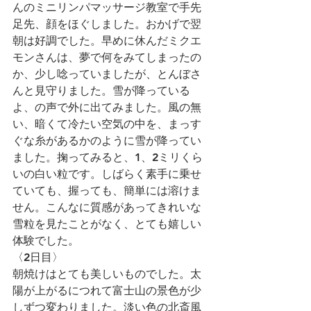
んのミニリンパマッサージ教室で手先
足先、顔をほぐしました。おかげで翌
朝は好調でした。早めに休んだミクエ
モンさんは、夢で何をみてしまったの
か、少し唸っていましたが、とんぼさ
んと見守りました。雪が降っている
よ、の声で外に出てみました。風の無
い、暗くて冷たい空気の中を、まっす
ぐな糸があるかのように雪が降ってい
ました。掬ってみると、1、2ミリくら
いの白い粒です。しばらく素手に乗せ
ていても、握っても、簡単には溶けま
せん。こんなに質感があってきれいな
雪粒を見たことがなく、とても嬉しい
体験でした。
〈2日目〉
朝焼けはとても美しいものでした。太
陽が上がるにつれて富士山の景色が少
しずつ変わりました。淡い色の北斎風