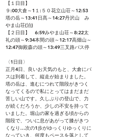
【１日目】
９:00大倉～1１:５０花立山荘～12:53
塔の岳～13:41日髙～14:27丹沢山　み
やま山荘(泊)
【２日目】　6:59みやま山荘～8:22太
礼の頭～9:34本間の頭～12:17高畑山～
12:47御殿森の頭～13:49三叉路バス停
〈1日目〉
正月4日、良いお天気のもと、大倉にバ
スは到着して、縦走が始まりました。
塔の岳は、進むにつれて階段がきつく
なってくるので私にとってはまだまだ
苦しい山です。久しぶりの登山で、力
が続くだろうか、少しの不安を持って
いました。堀山の家を過ぎる頃からの
階段で、ついに息があがって膝がきつ
くなり…次の1歩がゆっくりゆっくりに
なっていき、何度もペースを落として