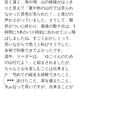
近く遠く、海や湖、山の稜線がはっき
りと見えて「夏や秋の山行では見られ
なかった景色が見られた！」と喜びの
声が上がっていました。そうして、難
所がついに終わり、最後の数十分は、1
時間に1本のバス時刻に合わせてぶっ飛
ばしましたね。すごくおかしくって、
笑いながらで危うく転びそうでした。
余裕で到着できてよかったです。
道中、リーダーは、「ゆこりんのため
の山行だよ！」と励まされましたが、
ちゃんと山を楽しむことは出来まし
た。初めての縦走を経験できたこと、
雪道を歩けたこと、崖を越えたこと。
大人なって長いですが、出来ることが
増えるのは嬉しいです。ご一緒した先
輩、リーダー委員さま、前に後に本当
にありがとうございました。次はもう
少し体力をつけて、今回は出来なかっ