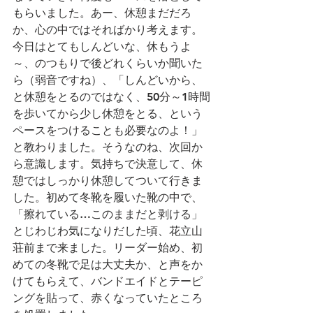
もらいました。あー、休憩まだだろ
か、心の中ではそればかり考えます。
今日はとてもしんどいな、休もうよ
～、のつもりで後どれくらいか聞いた
ら（弱音ですね）、「しんどいから、
と休憩をとるのではなく、50分～1時間
を歩いてから少し休憩をとる、という
ペースをつけることも必要なのよ！」
と教わりました。そうなのね、次回か
ら意識します。気持ちで決意して、休
憩ではしっかり休憩してついて行きま
した。初めて冬靴を履いた靴の中で、
「擦れている…このままだと剥ける」
とじわじわ気になりだした頃、花立山
荘前まで来ました。リーダー始め、初
めての冬靴で足は大丈夫か、と声をか
けてもらえて、バンドエイドとテーピ
ングを貼って、赤くなっていたところ