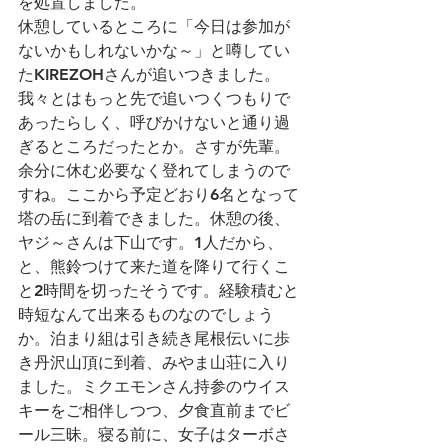
を処置しました。
休憩しているところに「今日は参加が
ないかもしれないかな～」と噂してい
たKIREZOHさんが追いつきました。
我々とはもっと先で追いつくつもりで
あったらしく、呼びかけないと通り過
ぎるところだったとか。さすが先輩。
余分に休む必要なく登れてしまうので
すね。ここから予定どおり6名となって
塔の岳に到着できました。休憩の後、
ヤジ～さんは下山です。1人だから、
と、熊鈴つけて来た道を降りて行くこ
と2時間を切ったそうです。経験積むと
時短なんて出来るものなのでしょう
か。泊まり組は引き続き尾根伝いに歩
き丹沢山頂に到着、みやま山荘に入り
ました。ミクエモンさん持参のウイス
キーをご相伴しつつ、夕食直前までビ
ール三昧。寝る前に、女子はターボさ