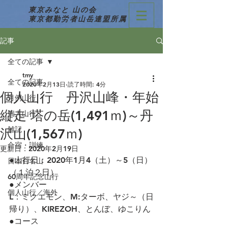
東京みなと 山の会
東京都勤労者山岳連盟所属
記事
全ての記事
tmy
全ての記事
2020年2月13日
読了時間: 4分
個人山行 丹沢山峰・年始
月例山行
縦走 塔の岳(1,491ｍ)～丹
個人山行
雑記
沢山(1,567ｍ)
合宿・訓練
更新日：
2020年2月19日
●山行日：2020年1月4（土）～5（日）
日本百名山
（１泊２日）
60周年記念山行
●メンバー
個人山行／海外
L：ミクエモン、M:ターボ、ヤジ～（日
帰り）、KIREZOH、とんぼ、ゆこりん
●コース