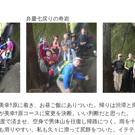
　　　　　弁慶七戻りの奇岩
美幸ｹ原に着き、お昼ご飯にありついた。帰りは渋滞と
美幸ｹ原コースに変更を決断。いい判断だと思った。      
程度で済ませ、空身で男体山を往復し帰路につく。雨を
も滑りやすい。私も久々に滑って尻餅をついた。イテテ