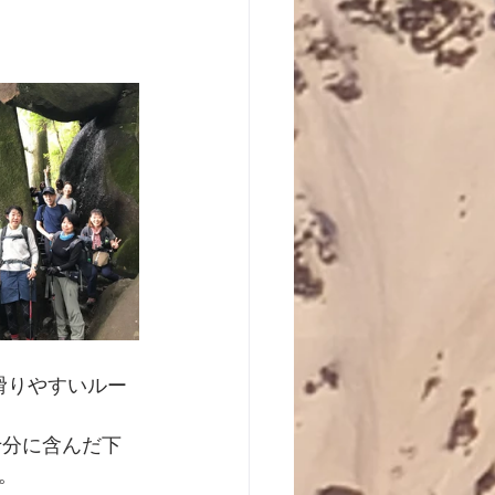
滑りやすいルー
  
十分に含んだ下
。