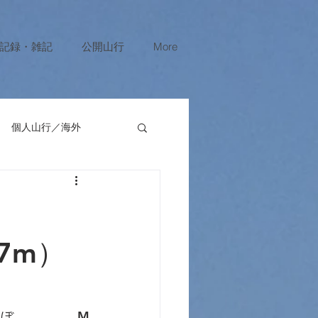
記録・雑記
公開山行
More
個人山行／海外
山行
7m）
んぼ　　　　　M