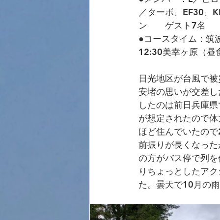
／ターボ、EF30、
ン　　ゲスト7名　
●コースタイム：筑波山
12:30美幸ヶ原（昼
日光地区が台風で被
安堵の思いが交差し
したのは前日兵庫県
が想定されたので体
ほど住んでいたので
前振りが長くなった
の方がバス停で列を
りちょっとしたアク
た。曇天で10月の