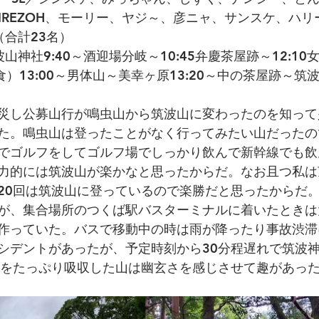
KIREZOH、モーリー、ヤジ～、彦ニャ、サンスケ、ハ
（合計23名）
神社9:40～酒迎場分岐～10:45弁慶茶屋跡～12:10女
食）13:00～男体山～美幸ヶ原13:20～中の茶屋跡～筑波
災し公募山行が鳴虫山から筑波山に変わったのを知って
た。鳴虫山は登ったことがなく行ってみたい山だったの
でゴルフをしてゴルフ場でしっかり飲んで新幹線でも飲
力的には筑波山が楽かなと思ったからだ。なお且つ私は
20回は筑波山に登っているので楽勝だと思ったからだ
が、集合場所のつくば駅バスターミナルに着いたときは
作っていた。バスで移動中の時は雨が降ったり事故渋滞
シデントがあったが、予定時刻から30分程遅れで筑波
雨をたっぷり吸収した山は幽玄さを感じさせて趣があっ