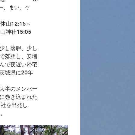
リー、まい、ケ
体山12:15～
山神社15:05
少し落胆、少し
で落胆し、安堵
んで夜遅い帰宅
茨城県に20年
。
大半のメンバー
に巻き込まれた
神社を出発し
た。