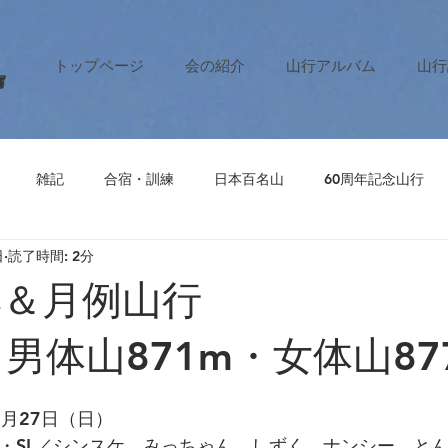
トップページ
会の紹介
山行アルバム
山行
属
雑記
合宿・訓練
日本百名山
60周年記念山行
日
読了時間: 2分
月募集＆月例
（男体山871m・女体山87
0月27日（日）
ロ・SL／シンスケ、みっちゃん、しずく、ナンシー、と