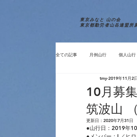
東京みなと 山の会
東京都勤労者山岳連盟所
全ての記事
月例山行
個人山行
tmy
2019年11月2
10
筑波山 
更新日：
2020年7月31日
●山行日：2019年1
●メンバー：L／ヒ