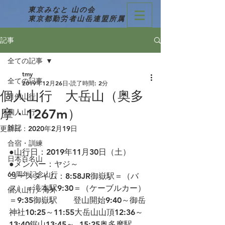
東京みなと 山の会
東京都勤労者山岳連盟所属
記事
全ての記事
tmy
全ての記事
2019年12月26日
読了時間: 2分
個人山行 大岳山（奥多
月例山行
摩・1267m）
個人山行
雑記
更新日：
2020年2月19日
合宿・訓練
●山行日：2019年11月30日（土）
日本百名山
●メンバー：ヤジ～
60周年記念山行
コースタイム：8:58JR御嶽駅＝（バ
ス）＝滝本駅9:30＝（ケーブルカー）
個人山行／海外
＝9:35御嶽駅　　登山開始9:40～御岳
神社10:25～11:55大岳山山頂12:36～
13:40鋸山13:45～  15:25奥多摩駅