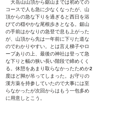
　大岳山山頂から鋸山までは初めての
コースで人も急に少なくなったが、山
頂からの急な下りを過ぎると西日を浴
びての穏やかな尾根歩きとなる。鋸山
の手前はかなりの急登で息も上がった
が、山頂から先は一年前に下りた道な
のでわかりやすい。とは言え梯子やロ
ープありの上、最後の神社は登って急
な下りと幅の狭い長い階段で締めくく
る。休憩をあまり取らなかったためか2
度ほど脚が吊ってしまった。お守りの
漢方薬を持参していたので大事には至
らなかったが次回からはもう一包多め
に用意しとこう。　