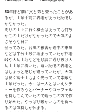
50年ほど前に父と弟と登ったことがあ
るが、山頂手前に岩場があった記憶し
かなかった。
周りの山々に行く機会はあっても何故
かこの山だけがなかったので天気のよ
さそうな日に
登ってみた。台風の被害か途中の東屋
などは半分土砂に埋まっていたが芥場
峠や大岳山荘などを順調に通り抜け大
岳山山頂に着いた。遠い記憶の岩場と
はちょっと感じが違っていたが、天気
は良く富士山もよく光っていて素敵な
山頂だった。今回は一人とはいえシチ
ューを作ろうとバーナーやコッフェル
を持ちこんでいたので端っこの方で作
り始めた。やっぱり暖かいものを食べ
るのは気持ちが休まる。