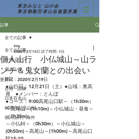
東京みなと 山の会
東京都勤労者山岳連盟所属
記事
全ての記事
tmy
全ての記事
2020年2月13日
読了時間: 1分
個人山行 小仏城山～山ラ
月例山行
ンチ＆鬼女蘭との出会い
個人山行
雑記
更新日：
2020年2月19日
●山行日：12月21日（土）●山域：奥高
合宿・訓練
尾　●メンバー：とんぼ
日本百名山
●コース：9:00高尾山口駅～（1h30m）
60周年記念山行
～高尾山～(1h10m)～小仏城山・昼食～
（0h25m)
個人山行／海外
～小仏峠～（0h30m）～小仏城山～
(0h50m)～高尾山～(1h00m)～高尾山口
駅15:10