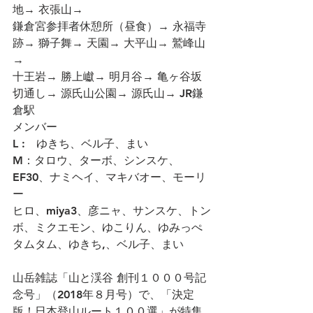
地→ 衣張山→
鎌倉宮参拝者休憩所（昼食）→ 永福寺
跡→ 獅子舞→ 天園→ 大平山→ 鷲峰山
→
十王岩→ 勝上巘→ 明月谷→ 亀ヶ谷坂
切通し→ 源氏山公園→ 源氏山→ JR鎌
倉駅
メンバー
L :　ゆきち、ベル子、まい
M：タロウ、ターボ、シンスケ、
EF30、ナミヘイ、マキバオー、モーリ
ー
ヒロ、miya3、彦ニャ、サンスケ、トン
ボ、ミクエモン、ゆこりん、ゆみっぺ
タムタム、ゆきち,、ベル子、まい
山岳雑誌「山と渓谷 創刊１０００号記
念号」（2018年８月号）で、「決定
版！日本登山ルート１００選」が特集