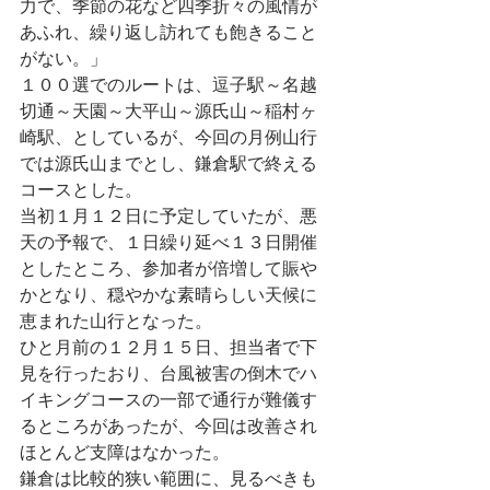
力で、季節の花など四季折々の風情が
あふれ、繰り返し訪れても飽きること
がない。」
１００選でのルートは、逗子駅～名越
切通～天園～大平山～源氏山～稲村ヶ
崎駅、としているが、今回の月例山行
では源氏山までとし、鎌倉駅で終える
コースとした。
当初１月１２日に予定していたが、悪
天の予報で、１日繰り延べ１３日開催
としたところ、参加者が倍増して賑や
かとなり、穏やかな素晴らしい天候に
恵まれた山行となった。
ひと月前の１２月１５日、担当者で下
見を行ったおり、台風被害の倒木でハ
イキングコースの一部で通行が難儀す
るところがあったが、今回は改善され
ほとんど支障はなかった。
鎌倉は比較的狭い範囲に、見るべきも