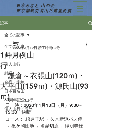
東京みなと 山の会
東京都勤労者山岳連盟所属
記事
全ての記事
tmy
全ての記事
2020年2月19日
読了時間: 2分
1月月例山
月例山行
行
個人山行
雑記
鎌倉～衣張山(120ｍ)・
合宿・訓練
大平山(159ｍ)・源氏山(93
日本百名山
ｍ)
60周年記念山行
日　時：2020年1月13日（月）9:30～
個人山行／海外
15:30　快晴
コース： JR逗子駅→ 久木新道バス停
→ 亀ケ岡団地→ 名越切通→ 浄明寺緑