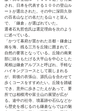
され、日本を代表する１００の登山ル
ートが選出された。その中に深田久弥
の百名山などの名だたる山々と並ん
で、「鎌倉」が選ばれていた。
選者石丸哲也氏は選定理由を次のよう
に述べている。
「かつて幕府が置かれた古都・鎌倉は
南を海、残る三方を丘陵に囲まれて、
自然の要害となっている。丘陵の南東
部に頭をもたげる大平山を中心とした
尾根は鎌倉アルプスと呼ばれ、手軽な
ハイキングコースとして親しまれる
が、前後の衣張山、源氏山を合わせて
歩くコースをすすめたい。丘陵を踏破
でき、意外に歩きごたえがあって、要
所では相模湾や富士山の展望が広が
る。途中の社寺、墳墓跡や石仏などか
ら歴史を感じるのも鎌倉ならではの魅