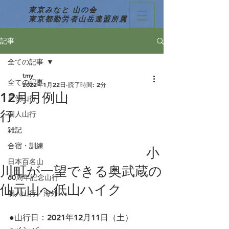
東京みなと 山の会
東京都勤労者山岳連盟所属
記事
全ての記事
tmy
全ての記事
2022年1月22日
読了時間: 2分
12月月例山
月例山行
行
個人山行
雑記
合宿・訓練
小
日本百名山
川町が一望できる奥武蔵の
60周年記念山行
仙元山へ低山ハイク
個人山行／海外
●山行日：2021年12月11日（土）